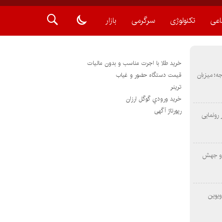
اعی
تکنولوژی
سرگرمی
بازار
خرید طلا با اجرت مناسب و بدون مالیات
METAS ۲ در شارجه؛ میزبان
قیمت دستگاه حضور و غیاب
ترينر
خريد ورودي گوگل ارزان
رپورتاژ آگهی
رونمایی
 و جهش
ویوین