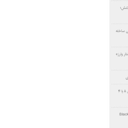
کتش؛
ی ساخته
ار وارز»
ی
چینی‌ها غافلگیر کردند؛ بی‌وایدی هانوین ۸ با ۴
Black Ops Gu