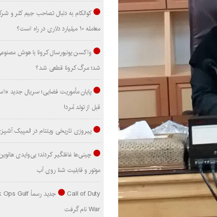
کوالکام به دنبال تصاحب جیم کلر و شر
معامله ۱۰ میلیارد دلاری در راه است؟
واکسن یونیورسال کرونا با هوش مصنوع
شد؛ مرگ کرونا قطعی شد؟
پایان مأموریت فضایی؛ سریال جدید «است
قبل از تولد مُرد!
پیروزی تاریخی ویتنام در المپیک آشپز
موتور و قابلیت شنا روی آب
Call of Duty جدید رسماً lf
War نام گرفت