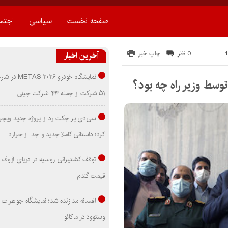
صفحه نخست
سیاسی
اجتم
0 نظر
چاپ خبر
آخرین اخبار
نمایشگاه خودرو ۰۲۶
توسط وزیر راه چه بود؟
۵۱ شرکت از جمله ۴۴ شرکت چینی
سی‌دی پراجکت رد از پروژه جدید ویچر 
کرد؛ داستانی کاملا جدید و جدا از جرارد
توقف کشتیرانی روسیه در دریای آزوف
قیمت گندم
افسانه مد زنده شد؛ نمایشگاه جواهرات 
وستوود در ماکائو