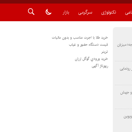
اعی
تکنولوژی
سرگرمی
بازار
خرید طلا با اجرت مناسب و بدون مالیات
METAS ۲ در شارجه؛ میزبان
قیمت دستگاه حضور و غیاب
ترينر
خريد ورودي گوگل ارزان
رپورتاژ آگهی
رونمایی
 و جهش
ویوین