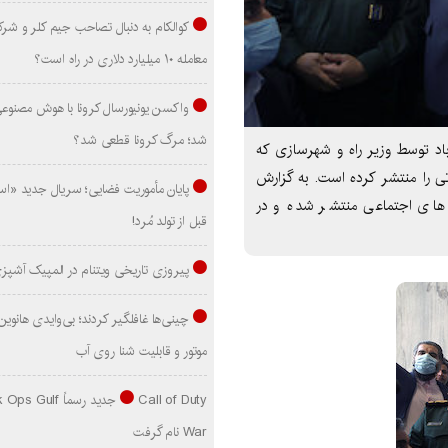
کوالکام به دنبال تصاحب جیم کلر و شر
معامله ۱۰ میلیارد دلاری در راه است؟
واکسن یونیورسال کرونا با هوش مصنوع
شد؛ مرگ کرونا قطعی شد؟
باد توسط وزیر راه و شهرسازی که
تی را منتشر کرده است. به گزارش
پایان مأموریت فضایی؛ سریال جدید «است
ه های اجتماعی منتشر شده و در
قبل از تولد مُرد!
پیروزی تاریخی ویتنام در المپیک آشپز
موتور و قابلیت شنا روی آب
Call of Duty جدید رسماً lf
War نام گرفت