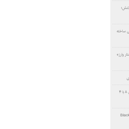
کتش؛
ی ساخته
ار وارز»
ی
چینی‌ها غافلگیر کردند؛ بی‌وایدی هانوین ۸ با ۴
Black Ops Gu