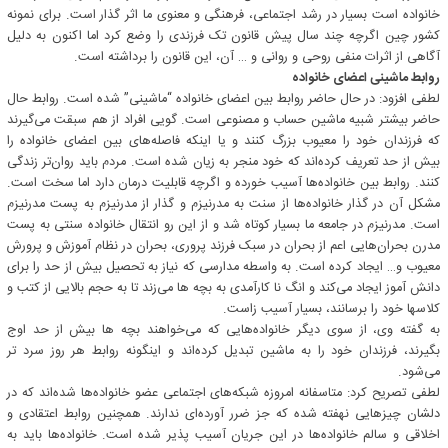
خانواده است بسیار در رشد اجتماعی، فرهنگی و معنوی ما اثر گذار است. برای نمونه
کشور چین اگرچه چند سال پیش قانون تک فرزندی را وضع کرد اما اکنون به دلیل
آگاهی از اثرات منفی روحی و روانی و … آن، این قانون را برداشته است.
روابط ماشینی اعضای خانواده
لطفی افزود: در حال حاضر روابط بین اعضای خانواده “ماشینی” شده است. روابط حال
حاضر بیشتر شبیه ماشین حساب و مصنوعی است. گویی افراد از هم سبقت می‌گیرند
که فرزندان خود را معیوب بزرگ کنند و یا اینکه فاصله‌های بین اعضای خانواده را
بیش از حد تعریف کرده‌اند که خود منجر به زیان شده است. مردم باید روان‌تر زندگی
کنند. روابط بین خانواده‌ها آسیب خورده و اگرچه قابلیت درمان دارد اما سخت است.
مشکل آن در گذار خانواده‌ها از سنت به مدرنیزم و گذار از مدرنیزم به پست مدرنیزم
است. مدرنیزم در جامعه ما بسیار کوتاه شد و از این رو انتقال خانواده سنتی به پست
مدرن بحران‌هایی اعم از بحران در سبک فرزند پروری، بحران در نظام آموزش و پرورش
معیوب و… ایجاد کرده است. به واسطه مدارسی که نیاز به تحصیل بیش از حد را برای
دانش آموز ایجاد می‌کند و انگ نا کارآمدی به بچه ها می‌زند تا به حجم بالایی از کتب و
کلاسها خود را برسانند، بسیار آسیب زاست.
به گفته وی، از سوی دیگر خانواده‌هایی که می‌خواهند بچه ها بیش از حد اوج
بگیرند، فرزندان خود را به ماشین تبدیل کرده‌اند و اینگونه روابط هر روز سرد تر
می‌شود.
لطفی تصریح کرد: متاسفانه امروزه شبکه‌های اجتماعی عضو خانواده‌ها شده‌اند که در
دلشان چیزهایی نهفته شده که جز ضرر آورده‌ای ندارند. همچنین روابط اعتقادی و
اخلاقی و سالم خانواده‌ها در این جریان آسیب پذیر شده است. خانواده‌ها باید به