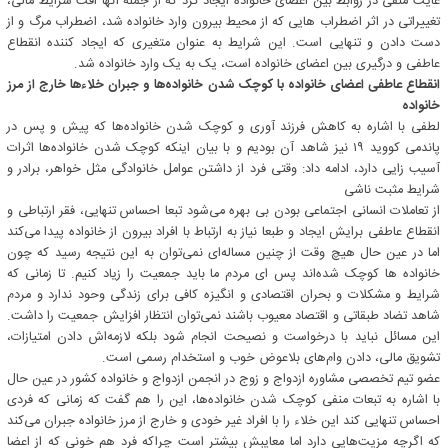
غایت منفی در روابط بین اعضای خانواده ایجاد کرد که از جمله آنها افت شرایط مالی،
تغییراتی در اثر اضطراب هایی که از محیط بیرون وارد خانواده شد، اضطراب مرگ و از
دست دادن و تنهایی است. این شرایط به عنوان متغیری که ایجاد کننده انقطاع
عاطفی و درگیری بین اعضای خانواده است، یک به یک وارد خانواده شد.
انقطاع عاطفی اعضای خانواده با کوچک شدن خانواده‌ها و جبران خلاء‌ها خارج از مرز
خانواده
لطفی با اشاره به کاهش فرزند آوری و کوچک‌ شدن خانواده‌ها که پیش و پس در
پاندمی کووید ۱۹ نیز شاهد آن بودیم و با بیان اینکه کوچک شدن خانواده‌ها اثرات
آسیب زایی دارد، ادامه داد: وقتی فرد از داشتن عوامل خانوادگی مثل خواهر، برادر و
شرایط مثبت ناشی
از تعاملات انسانی اجتماعی بودن بی بهره می‌شود تبعا احساس تنهایی، فقر ارتباطی و
انقطاع عاطفی برایش ایجاد و طبعا نیاز به ارتباط با افراد بیرون از خانواده پیدا می‌کند
اما در عین حال هیچ وقت از چنین مساله‌ای نمی‌توان به این نتیجه رسید که چون
خانواده ها کوچک شده‌اند پس ای مردم ما باید جمعیت را زیاد کنیم. تا زمانی که
شرایط و مشکلات و بحران اقتصادی و انگیزه کافی برای زندگی وحود ندارد و مردم
شاهد تضاد طبقاتی و اقتصاد معیوب باشند نمی‌توان انتظار افزایش جمعیت را داشت.
این مسائل نباید با درخواست و نصیحت انجام شود بلکه لازمه‌اش دادن امتیازات،
تشویق مالی، دادن وام‌های بلاعوض خوب و استخدام رسمی است.
عضو تیم تخصصی مشاوره ازدواج و زوج در انجمن ازدواج و خانواده کشور در عین حال
با اشاره به تبعات منفی کوچک شدن خانواده‌ها، این را هم گفت که زمانی که فردی
احساس تنهایی کند این خلاء را با افراد غیر خودی و خارج از مرز خانواده جبران می‌کند
که اگرچه مزیت‌هایی دارد اما معایبش بیشتر است‌ چراکه فرد هم خونی که از اعضا