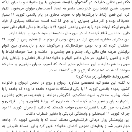
دکتر امیر لطفی حقیقت در گفت‌وگو با ایسنا،
همزمان با روز خانواده و با بیان اینکه
معیوب شدن ارتباط بین خانواده‌ها منجر به ایجاد آسیب‌های فراوان می‌شود، اظهار
کرد: این قطع ارتباط با بزرگترها ولو به صورت مجازی در ایام پاندمی کووید ۱۹ بسیار
خطرناک بوده و آثار منفی بسیاری را بر جای گذاشته است. متاسفانه بسیاری از افراد
علیرغم اینکه ارتباط خود را به دلیل پاندمی کووید ۱۹ با بزرگترها و باقی اقوام نظیر عمو،
دایی، خاله و… قطع کرده‌اند اما در عین حال با دوستان خود همچنان ارتباط دارند.
این دکترای مشاوره تصریح کرد: در واقع برخی از مردم ما از فضای پس از کووید ۱۹
استقبال کرده اند و به نوعی خوشحال‌اند و می‌گویند دید و بازدیدهای بین اقوام
برایشان هزینه های مالی زیاد، چشم و هم چشمی و… داشته و اصلا حوصله ارتباط با
اقوام و فامیل را نداریم. در حال حاضر اقوام و خانواده‌ها از نظر تعاملی و ارتباطی رفتار
خوبی با هم ندارند و این مساله‌ای جدی است که آسیب جبران ناپذیری بر خانواده
خواهد گذاشت، کما اینکه آثارش را الان گذاشته است.
تغییر روابط خانوادگی زیر سایه کرونا
به گفته این عضو تیم تخصصی مشاوره ازدواج و زوج در انجمن ازدواج و خانواده
کشور، پدیده پاندمی کووید ۱۹ را یکی از مشکلات عدیده جامعه ما بوده که جامعه را با
شوک روانی، سلامتی، شیوه عملکردی، انگیزشی مواجه و بازتعریف مرزهای زناشویی
را دچار بحران و تغییر جدی کرده است، به طوری که روابط زناشویی، پدر ـ فرزندی و
تربیتی به طور کلی با تغییرات جدی مواجه شده‌اند که ناشی از بحران کووید ۱۹ بود
چراکه کووید ۱۹ آمیختگی و وابستگی نزدیکی با متغیر اضطراب داشت.
این پژوهشگر روان درمانی فراتشخیصی معتقد است که با پاندمی کووید ۱۹، جامعه
دچار تعییر شد و رفتارهای عمومی اعضای خانواده تغییر کرد و این مساله تاثیراتی به