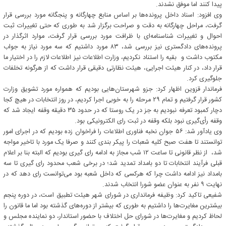
پیدا کنند اما موفق نشدند.
وی افزود: اسناد داخل پرونده‌ها بر اساس منابع چهارگانه و پنجگانه مورد بررسی قرار
گرفت، مراحل چهارگانه به دقت و صراحت برگزار شد به طوری که حتی تغییرات ثبت
احوال و تغییرات شناسنامه‌ای با ظرافت مورد بررسی قرار گرفت، موارد اثرگذار در
پرونده‌های دادگستری نیز بررسی شد، ۸۳ مورد داشتیم که سه مورد نیاز به جواب
مکتوب داشت و بقیه را استناد نکردیم، وزارت اطلاعات نیز اطلاعات لازم را در اختیار ما
قرار داد، در کنار هیئت اجرایی، هیئت نظارتی دقیقی قرار داشت که از هرگونه تخلفات
جلوگیری کرد.
فرماندار قزوین اظهار کرد: جزو شهرستان‌هایی بودیم که همواره مورد تشویق وزارت
کشور قرار ‌گرفتیم و تمام ۲۹ مرحله را به خوبی اجرا کردیم، در روز انتخابات در هیچ کجا
دچار کمبود تعرفه نبودیم به جز در یک روستا که در حدود ۳۵ دقیقه وقفه ایجاد شد که
وقفه رأی‌گیری نبود بلکه وقفه در ثبت رای الکترونیکی بود.
وی یادآور شد: ۵۶ جوان نخبه فناوری اطلاعات را فراخوان زده بودیم که در اجرای امور
توانستند تا هفت صبح کلیه شعبات را پیکر بندی کنند و صرفا یک مورد با تاخیر مواجه
شد، از نظر قانونی تا ساعت ۱۲ شب مجاز به ادامه رای گیری بودیم که البته بنا بر اعلام
قبلی فرآیند انتخابات تا دو بامداد تمدید شد؛ در برخی شعب محدود رای گیری تا سه
بامداد نیز ادامه داشت چرا که هرکسی که داخل شعبه بود می‌توانست رای دهد که در
نهایت ۹ نفر به عنوان عضو شورا انتخاب شدند.
شفیعی تاکید کرد: وظیفه فرمانداری در شورای شهر هیئت تطبیق است، در دوره پنجم
بیشترین مغایرت‌ها را داشتیم به طوری که بیشتر از دوره‌های گذشته بود اما ما قانون را
لحاظ کردیم و مغایرت‌ها در شورای حل اختلاف با حضور استاندار، دو نماینده مجلس و