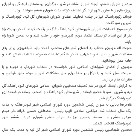
مردم و شورای ششم، ایجاد شور و نشاط در شهر ، برگزاری برنامه‌های فرهنگی و اجرای
پروژه‌های زیبا سازی شهر از دیگر اهداف کوتاه مدت شورای ششم خواهد بود.
فرماندارکبودراهنگ نیز در جلسه تحلیف اعضای شورای شهرهای گل تپه، کبودراهنگ و
شیرین سو گفت:
در مجموع انتخابات شورای شهرستان کبودراهنگ 46 نفر رقابت کردند که در نهایت 15
نفر از این تعداد توانستند اعتماد مردم شهرهای خود را جلب کنند و به صحن شورا راه
یابند.
حجت اله مهدوی خطاب به اعضای شوراهای منتخب گفت: باید شبانه‌روزی برای رفع
مشکلات شهر و عمل به وعدههایی که در هنگام تبلیغات به مردم داده‌اید، تلاش کنید و
جامه عمل بپوشانید.
مهدوی از اعضای شوراهای اسلامی شهر خواست: در انتخاب شهردار، با تجربه و با
سرعت عمل کنید و با توکل بر خدا برای حل مشکلات شهر و مردم طبق قوانین و
مقررات قدم بردارید.
به گزارش ایسنا، امروز مراسم تحلیف منتخبین شورای اسلامی شهرهای کبودراهنگ،گل
تپه و شیرین سو با حضور فرماندار شهرستان کبودراهنگ و اصحاب رسانه در فرمانداری
کبودراهنگ برگزار شد.
غلامرضا بابایی به عنوان رئیس ششمین دوره شورای اسلامی شهر کبودراهنگ به مدت
یک سال انتخاب شد، مرتضی اسلامی نایب رئیس، مصطفی حسنی خزانه دار، میثم
امیدی منشی و محمد یعقوبی نیز به عنوان منشی شورای دوره ششم شهر
کبودراهنگ انتخاب شدند.
محسن طهماسبی رئیس ششمین دوره شورای اسلامی شهر گل تپه به مدت یک سال