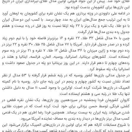
طلای خود شد. پیش از این جواد فروغی اولین مدال طلای تیراندازی ایران در تاریخ
این بازی‌ها برای کشورمان بدست آورده بود.
در ادامه علی داوودی در وزنه برداری هم یک نشان نقره برای کشورمان به ارمغان آورد
تا به این ترتیب جمع مدال‌های ایران به عدد چهار برسد. با کسب این دو مدال ایران
با دو طلا، یک نقره و یک برنز با ۲۲ پله ارتقا نسبت به روز قبل در رده بیست و هفتم
جدول رده بندی مدال‌ها قرار گرفت.
چین با ۷۰ مدال شامل ٣٢ طلا، ٢٢ نقره و ۱٦ برنزبرنز فاصله خود را با تیم دوم زیاد
کرده و در صدر جدول قرار دارد. آمریکا با ۷۷ مدال شامل ۲۵ طلا، ۳۰ نقره و ۲۲ برنز در
رده دوم بوده و ژاپن میزبان با ۳۶ مدال شامل ۱۲ طلا، ۷ نقره و ۲۱ برنز در رده سوم
ایستاده است. کشورهای بریتانیا، استرالیا، روسیه، المان، فرانسه، ایتالیا و هلند در
رده‌های چهارم تا دهم قرار دارند. در این روز بریتانیا دو پله در جدول صعود داشت و
استرالیا یک پله سقوط کرد.
در جدول مدالی بازی‌ها کشور روسیه که در رتبه ششم قرار گرفته با ۵۳ مدال از نظر
تعداد نشان نسبت به کشور چهارم و پنجم در این رتبه جای دارد. روسیه با نام کمیته
المپیک در بازی‌ها شرکت کرده است. اوکراین با وجود کسب ۱۱ مدال به دلیل داشتن
تنها یک طلا در رتبه سی و هشتم ایستاده است.
کاروان کشورمان فردا پنجشنبه در سیزدهمین روز بازی‌ها، یک نشان نقره قطعی در
کشتی فرنگی توسط حسن یزدانی برای خود ثبت کرده است که در صورت طلایی
شدن می‌تواند رتبه ایران به بیست برساند. همچنین فردا رضا اطری هم در یک قدمی
کسب مدال برنز بازی‌ها در دیدار رده بندی به مصاف نماینده آمریکا می‌رود.
با شروع مسابقات کاراته هم که برای اولین بار در بازی‌های المپیک برگزار می‌شود این
امید وجود دارد که کاروان ایران در روزهای آینده شاهد کسب مدال‌های دیگری باشد و