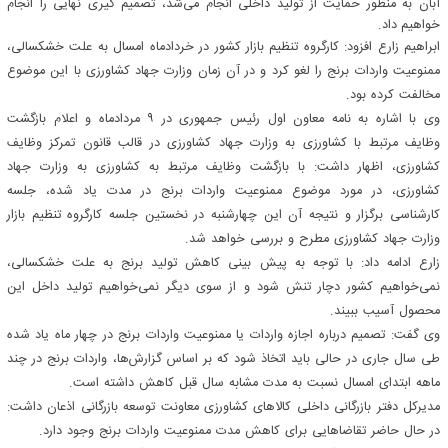
آبان به منظور حمایت از تولید داخلی انجام می‌شد، تصمیم گیری نهایی را انجام
خواهیم داد.
ابراهیم زارع افزود: کارگروه تنظیم بازار کشور در خردادماه امسال به علت خشکسالی،
ممنوعیت واردات برنج را لغو کرد و در آن زمان وزارت جهاد کشاورزی با این موضوع
مخالفت کرده بود.
وی با اشاره به نامه معاون اول رئیس جمهوری در ۹ مردادماه و اعلام بازگشت
وظایف مرتبط با کشاورزی به وزارت جهاد کشاورزی در قالب قانون تمرکز وظایف
کشاورزی، اظهار داشت: با بازگشت وظایف مرتبط به کشاورزی به وزارت جهاد
کشاورزی، در مورد موضوع ممنوعیت واردات برنج در مدت یاد شده، جلسه
کارشناسی برگزار و نتیجه آن این چهارشنبه در نخستین جلسه کارگروه تنظیم بازار
وزارت جهاد کشاورزی مطرح و بررسی خواهد شد.
زارع ادامه داد: با توجه به پیش بینی کاهش تولید برنج به علت خشکسالی،
نمی‌خواهیم کشور دچار تنش شود و از سوی دیگر نمی‌خواهیم تولید داخل این
محصول آسیب ببیند.
وی گفت: تصمیم درباره اجازه واردات یا ممنوعیت واردات برنج در چهار ماه یاد شده
طی سال جاری در حالی باید اتخاذ شود که بر اساس گزارش‌ها، واردات برنج در چند
ماهه ابتدای امسال نسبت به مدت مشابه سال قبل کاهش داشته است.
مدیرکل دفتر بازرگانی داخلی کالاهای کشاورزی معاونت توسعه بازرگانی اذعان داشت:
در حال حاضر تقاضاهایی برای کاهش مدت ممنوعیت واردات برنج وجود دارد.