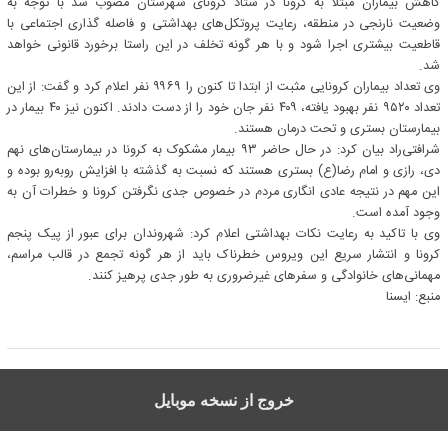
کاهش بیماران مبتلا به کرونا در ستاد کرونای شهرستان مصوب شد با توجه به
وضعیت نارنجی در منطقه، رعایت پروتکل‌های بهداشتی و فاصله گذاری اجتماعی با
قاطعیت بیشتری اجرا شود و با هر گونه تخلف در این راستا برخورد قانونی خواهد
شد.
وی تعداد بیماران کرونایی مثبت از ابتدا تا کنون را ۹۹۶۹ نفر اعلام کرد و گفت: از این
تعداد ۹۵۲۰ نفر بهبود یافته، ۴۰۹ نفر جان خود را از دست دادند. اکنون نیز ۴۰ بیمار در
بیمارستان بستری و تحت درمان هستند.
شرافتی‌راد بیان کرد: در حال حاضر ۹۳ بیمار مشکوک به کرونا در بیمارستان‌های نهم
دی، رازی و امام رضا(ع) بستری هستند که نسبت به گذشته با افزایش روبه‌رو بوده و
این مهم در نتیجه عادی انگاری مردم در خصوص جدی نگرفتن کرونا و خطرات آن به
وجود آمده است.
وی با تاکید به رعایت نکات بهداشتی اعلام کرد: شهروندان برای عبور از پیک پنجم
کرونا و انتشار سریع این ویروس خطرناک باید از هر گونه تجمع در قالب مراسم،
مهمانی‌های خانوادگی و سفرهای غیرضروری به طور جدی پرهیز کنند.
منبع: ايسنا
خروج از نسخه موبایل