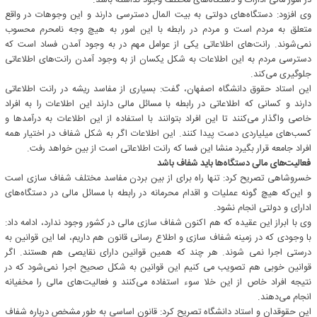
در امور مالی ادارات و دستگاه‌های مختلف وجود نداشته باشد.
وی افزود: دستگاه‌های دولتی به بیت المال دسترسی دارند و این وجوهات در واقع
متعلق به مردم است و مردم در رابطه با این امور به هیچ وجه نامحرم محسوب
نمی‌شوند. رانت‌های اطلاعاتی یکی از عوامل مهم در به وجود آمدن فساد است که
دسترسی مردم به این اطلاعات به شکل یکسان از به وجود آمدن رانت‌های اطلاعاتی
جلوگیری می‌کند.
این استاد حقوق دانشگاه اصفهان، گفت: بسیاری از مفاسد ریشه در رانت اطلاعاتی
دارند و کسانی که اطلاعاتی در رابطه با مسائل مالی دارند این اطلاعات را به افراد
خاصی واگذار می‌کنند تا این افراد بتوانند با استفاده از این اطلاعات به درآمدها و
کسب‌های میلیاردی دست پیدا کنند. این اطلاعات اگر به شکل شفاف در اختیار همه
افراد جامعه قرار بگیرد منشا این فسا که رانت اطلاعاتی است از بین خواهد رفت.
فعالیت‌های مالی دستگاه‌ها باید شفاف باشد
خسروشاهی تصریح کرد: تنها راه برای از بین بردن مفاسد مختلف شفاف سازی است
و این‌که هیچ گونه عملیات و اقدام محرمانه در رابطه با مسائل مالی در دستگاه‌های
ادارای و دولتی انجام نشود.
وی با ابراز این عقیده که هم اکنون شفاف سازی مالی در کشور وجود ندارد، ادامه داد:
با وجودی که در زمینه شفاف سازی و اطلاع رسانی قانون هم داریم، اما این قوانین به
درستی اجرا نمی شوند. هر چند که همین قوانین دارای نقایصی هم هستند. اگر
قوانین خوبی هم تصویب می کنیم این قوانین به شکل صحیح اجرا نمی‌شود که در
نتیجه افراد خاص از این خلا سوء استفاده می‌کنند و فعالیت‌های مالی را مخفیانه
انجام می‌دهند.
این حقوقدان و استاد دانشگاه تصریح کرد: قانون اساسی به طور مشخص درباره شفاف