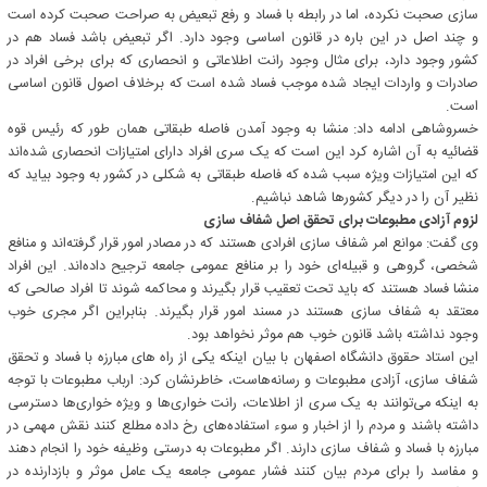
سازی صحبت نکرده، اما در رابطه با فساد و رفع تبعیض به صراحت صحبت کرده است
و چند اصل در این باره در قانون اساسی وجود دارد. اگر تبعیض باشد فساد هم در
کشور وجود دارد، برای مثال وجود رانت اطلاعاتی و انحصاری که برای برخی افراد در
صادرات و واردات ایجاد شده موجب فساد شده است که برخلاف اصول قانون اساسی
است.
خسروشاهی ادامه داد: منشا به وجود آمدن فاصله طبقاتی همان طور که رئیس قوه
قضائیه به آن اشاره کرد این است که یک سری افراد دارای امتیازات انحصاری شده‌اند
که این امتیازات ویژه سبب شده که فاصله طبقاتی به شکلی در کشور به وجود بیاید که
نظیر آن را در دیگر کشورها شاهد نباشیم.
لزوم آزادی مطبوعات برای تحقق اصل شفاف سازی
وی گفت: موانع امر شفاف سازی افرادی هستند که در مصادر امور قرار گرفته‌اند و منافع
شخصی، گروهی و قبیله‌ای خود را بر منافع عمومی جامعه ترجیح داده‌اند. این افراد
منشا فساد هستند که باید تحت تعقیب قرار بگیرند و محاکمه شوند تا افراد صالحی که
معتقد به شفاف سازی هستند در مسند امور قرار بگیرند. بنابراین اگر مجری خوب
وجود نداشته باشد قانون خوب هم موثر نخواهد بود.
این استاد حقوق دانشگاه اصفهان با بیان اینکه یکی از راه های مبارزه با فساد و تحقق
شفاف سازی، آزادی مطبوعات و رسانه‌هاست، خاطرنشان کرد: ارباب مطبوعات با توجه
به اینکه می‌توانند به یک سری از اطلاعات، رانت خواری‌ها و ویژه خواری‌ها دسترسی
داشته باشند و مردم را از اخبار و سوء استفاده‌های رخ داده مطلع کنند نقش مهمی در
مبارزه با فساد و شفاف سازی دارند. اگر مطبوعات به درستی وظیفه خود را انجام دهند
و مفاسد را برای مردم بیان کنند فشار عمومی جامعه یک عامل موثر و بازدارنده در