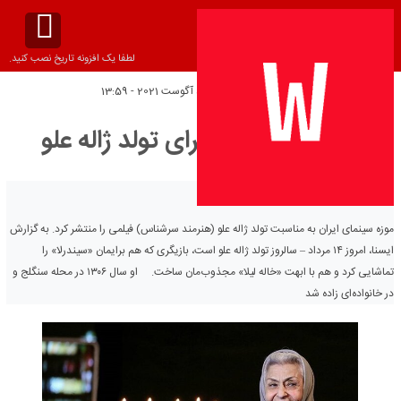
لطفا یک افزونه تاریخ نصب کنید.
تاریخ انتشار:
پنج‌شنبه 5 آگوست 2021 - 13:59
انتشار یک فیلم برای تولد ژاله علو
موزه سینمای ایران به مناسبت تولد ژاله علو (هنرمند سرشناس) فیلمی را منتشر کرد. به گزارش
ایسنا، امروز ۱۴ مرداد – سالروز تولد ژاله علو است، بازیگری که هم برایمان «سیندرلا» را
تماشایی کرد و هم با ابهت «خاله لیلا» مجذوب‌مان ساخت. او سال ۱۳۰۶ در محله سنگلج و
در خانواده‌ای زاده شد