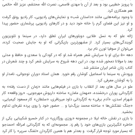
با پرویز خطیبی بود و بعد از آن با مهدی قاسمی، نصرت الله محتشم، عزیز الله حاتمی
هم همکاری کرد.
با وجود برنامه‌هایی مانند «داستان شب» و نمایش‌های رادیویی، کار رادیو رونق گرفت
و او نیز این فضای گرم را خانه خود دید و در کارهای رادیویی پرشماری حضور پیدا
کرد.
ژاله علو که به نسل طلایی دوبلورهای ایران تعلق دارد، در سینما و تلویزیون
گویندگی‌های بسیار کرد. از مشهورترین بازیگرانی که او به جایش صحبت کرده،
می‌توان از سوفیا لورن نام برد.
دهه ۵۰ برای او با سرایش شعر همراه شد.او که در کودکی با سعدی و حافظ و مدتی
بعد با مولانا دمخور شده بود، در این دهه شروع به سرایش شعر کرد و چند شعرش در
کتاب زنان شاعر ایران منتشر شد.
ورودش به سینما با اسماعیل کوشان رقم خورد. همان استاد دوران نوجوانی، نامدار او
را به کوشان معرفی کرد.
علو در سال های بعد از انقلاب با بازی در فیلم‌هایی مانند «زمان از دست رفته» به
کارگردانی پوران درخشنده، «مهمان مامان» ساخته داریوش مهرجویی، «روز واقعه» کار
شهرام اسدی، «آدم برفی» به کارگردانی داود میرباقری، «سلطان» کار مسعود کیمیایی،
«جنگ نفتکش‌ها » ساخته محمد بزرگ‌نیا و … حضور خود را روی پرده نقره‌ای تداوم
بخشید.
با بازی در نقش خاله لیلا در مجموعه «روزی روزگاری» در کنار خسرو شکیبایی یکی از
خاطره انگیزترین بازی‌های خود را رقم زد. مجموعه‌ای که به کارگردانی امرالله احمدجو
که بسیار مورد توجه قرار گرفت و بعدتر هم با همین کارگردان «تفنگ سرپر» را کار کرد