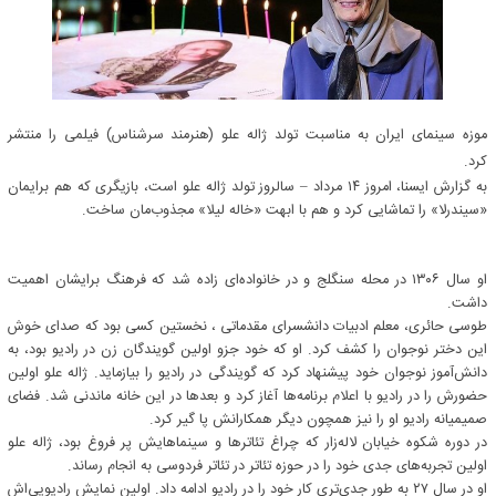
موزه سینمای ایران به مناسبت تولد ژاله علو (هنرمند سرشناس) فیلمی را منتشر
کرد.
به گزارش ایسنا، امروز ۱۴ مرداد – سالروز تولد ژاله علو است، بازیگری که هم برایمان
«سیندرلا» را تماشایی کرد و هم با ابهت «خاله لیلا» مجذوب‌مان ساخت.
او سال ۱۳۰۶ در محله سنگلج و در خانواده‌ای زاده شد که فرهنگ برایشان اهمیت
داشت.
طوسی حائری، معلم ادبیات دانشسرای مقدماتی ، نخستین کسی بود که صدای خوش
این دختر نوجوان را کشف کرد. او که خود جزو اولین گویندگان زن در رادیو بود، به
دانش‌آموز نوجوان خود پیشنهاد کرد که گویندگی در رادیو را بیازماید. ژاله علو اولین
حضورش را در رادیو با اعلام برنامه‌ها آغاز کرد و بعدها در این خانه ماندنی شد. فضای
صمیمیانه رادیو او را نیز همچون دیگر همکارانش پا گیر کرد.
در دوره شکوه خیابان لاله‌زار که چراغ تئاترها و سینماهایش پر فروغ بود، ژاله علو
اولین تجربه‌های جدی خود را در حوزه تئاتر در تئاتر فردوسی به انجام رساند.
او در سال ۲۷ به طور جدی‌تری کار خود را در رادیو ادامه داد. اولین نمایش رادیویی‌اش