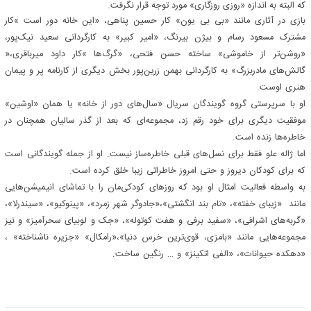
که البته به اندازه «روزی روزگاری» مورد توجه قرار نگرفت.
بازی در آثاری مانند «بی بی یون» کار حسین پناهی، «این خانه دور است »کار
مشترک مسعود رسام و بیژن بیرنگ، «امیر کبیر» به کارگردانی سعید نیک‌پور،
«روشن‌تر از خاموشی» ساخته حسن فتحی، «گرگ‌ها »کار داود میرباقری،«
گالش‌های مادربزرگ» به کارگردانی بهمن زرین‌پور بخش دیگری از کارنامه پر و پیمان
هنری اوست.
او با سرپرستی گروه گویندگان سریال «سال‌های دور از خانه» یا همان «اوشین»
موفقیت دیگری برای خود رقم زد، مجموعه‌ای که بعد از گذر سالیان همچنان در
خاطره‌ها زنده است.
اما ژاله علو فقط برای نسل‌های قبلی خاطره‌ساز نیست. او از جمله گویندگانی است
که برای کودکان دیروز و حتی امروز خاطراتی زیبا خلق کرده است.
به واسطه فعالیت امثال او بود که روزهای کودکی‌مان را با تماشای انیمیشن‌هایی
مانند «زیبای خفته»، «تام بند انگشتی»،«جادوگر شهر زمرد»، «پینوکیو»، «سیندرلا»،
«گربه‌های اشرافی»، «سفید برفی و هفت کوتوله»، «جک و لوبیای سحرآمیز» و نیز
مجموعه‌هایی مانند «بامزی، قوی‌ترین خرس دنیا»،«رامکال» «جزیره ناشناخته» ،
«دهکده حیوانات»، «الفی اتکینز» و … رنگین ساخت.