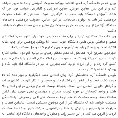
ریلی که در دانشگاه آزاد اتفاق افتاده، رویکرد معاونت آموزشی واحدها تغییر خواهد
کرد و از این پس معاون آموزش، معاون آموزشی و کارآفرینی خواهد بود، چرا که
هدف آموزش دانشگاه باید منجر به کارآفرینی شود، همانطور که هدف معاونت
پژوهشی نیز باید به نوآوری بیانجامد. بر این اساس، معاونت پژوهشی واحدهای
دانشگاه آزاد نیز از این پس به عنوان معاونت پژوهشی و حل مسئله فعالیت خواهند
داشت.
وی ادامه داد: معتقدیم تولید و چاپ مقاله به خودی خود برای اظهار حدود توانمندی
علمی و نمایش روش علمی دانشگاه خوب است، اما رویکرد پژوهش برای چاپ مقاله
اشتباه است و پژوهش باید به نوآوری، فناوری تجاری شده و حل مسئله بیانجامد.
طهرانچی تصریح کرد: همانطور که مقام معظم رهبری در بیانیه گام دوم انقلاب اشاره
کردند، مدیریت پرانگیزه، کارآمد و خردمند می تواند منابع انسانی را با منابع طبیعی
کشور گره زده و از آن ثروت تولید کند، بنابراین ما نیز در دانشگاه آزاد باید نگاه و
رویکرد گذشته را تغییر دهیم.
رئیس دانشگاه آزاد خاطرنشان کرد: برای استانی مانند کهگیلویه و بویراحمد که 20
درصد ذخایر نفت و گاز کشور را در اختیار دارد و همچنین از نظر ظرفیت کشاورزی، آب
و گیاهان دارویی استانی غنی است، پذیرفته نیست که نرخ بیکاری در این استان بالا
باشد و واحد گچساران در حوزه تربیت مدیران و مهندسان نفتی حرفی برای گفتن
نداشته باشد. وعده خداست که عدم توجه به نعمت های الهی و محیطی، باعث تنگی
معیشت خواهد شد که دانشگاه نیز از این موضوع مستثنی نیست، بنابراین نعمات و
ظرفیت ها را ببینیم و با توکل به خدا و برنامه‌ریزی حرکت کنیم. وعده خداست که
ثروت را افزون می کند. در این مسیر رؤسا و معاونان واحدهای دانشگاه آزاد اسلامی به