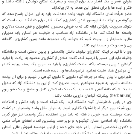
عنوان افسران یک لشکر باید برای توسعه و پیشرفت استان دوندگی داشته باشند و
فکر و ایده ها را برای تحقق این هدف به کار بیاندازند.
عضو هیأت امنای دانشگاه آزاد افزود: واحد دهدشت باید به این سؤال پاسخ دهد که
چگونه می تواند به فناورمحور شدن کشاورزی کمک کند. برای دانشگاه عیب است که
نتواند مدیریت بازرگانی ارائه کند که به فروش محصول کشاورزان و قطع دست دلالان و
واسطه ها کمک کند. ما در دانشگاه آزاد متناسب با ظرفیت هر استان باید مدیران
مالی، حسابدار و… تربیت کنیم که بتوانند یک مجموعه مانند زمین کشاورزی، گلخانه
و… را مدیریت و حسابداری کنند.
وی با تأکید بر اینکه کشاورزی نیازمند دانش بالادستی و پایین دستی است و دانشگاه
وظیفه دارد این مسیر را ترسیم کند، گفت: منظور از کشاورزی محدود به زراعت یا تولید
گیاهان دارویی نیست، بلکه صنعت کشاورزی را باید به عنوان یک بسته ببینیم که در
آن موضوع غذا، امنیت غذایی، فراسودمندها و… دیده شده است.
طهرانچی با بیان اینکه در چرخه گیاه دارویی تا داروی گیاهی را نبینیم و برای آن برنامه
نداشته باشیم، به نتیجه نخواهیم رسید، تصریح کرد: از این رو دانشگاه آزاد که تبدیل
به یک شبکه دانشگاهی شده، باید یک بانک اطلاعاتی کامل و جامع و یک هرباریوم
(herbarium) پیشرفته گیاهان دارویی داشته باشد.
وی در پایان خاطرنشان کرد: دانشگاه آزاد یک شبکه است و باید دانش و اطلاعات
این شبکه بین دیگر اجزا اشتراک‌گذاری شود. به عنوان مثال واحد رفسنجان در کشت
بافت موفقیت های خوبی داشته که باید مورد استفاده دیگر واحدها نیز قرار گیرد.
دانشگاه آزاد اسلامی استان کهگیلویه و بویراحمد بیشترین تعداد اعضای هیأت علمی
و دکتری تخصصی استان را در خود جای داده و اولین موسسه آموزش عالی استان
است. انتظار می رود این دانشگاه به کانون توسعه و پیشرفت استان تبدیل شود.