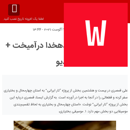
لطفا یک افزونه تاریخ نصب کنید.
تاریخ انتشار:
چهارشنبه 4 آگوست 2021 - 13:44
نوای تار با یادی از دهخدا درآمیخت +
ویدیو
علی قمصری در بیست‌ و هشتمین بخش از پروژه “تار ایرانی” به استان چهارمحال و بختیاری
سفر کرده و قطعاتی را در آنجا به اجرا در آورده است. به گزارش ایسنا، قمصری درباره این
بخش از پروژه “تار ایرانی” نوشت: «استان چهارمحال و بختیاری به لحاظ تقسیم‌بندی
موسیقایی دو بخش مهم دارد: ۱. موسیقی بختیاری،