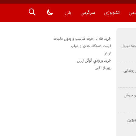
اعی
تکنولوژی
سرگرمی
بازار
خرید طلا با اجرت مناسب و بدون مالیات
METAS ۲ در شارجه؛ میزبان
قیمت دستگاه حضور و غیاب
ترينر
خريد ورودي گوگل ارزان
رپورتاژ آگهی
رونمایی
 و جهش
ویوین