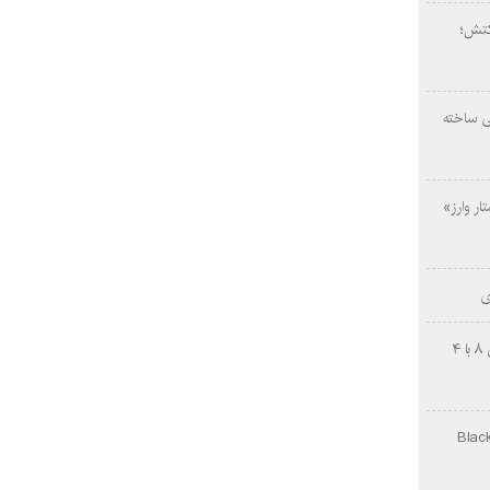
کتش؛
ی ساخته
ار وارز»
ی
چینی‌ها غافلگیر کردند؛ بی‌وایدی هانوین ۸ با ۴
Black Ops Gu