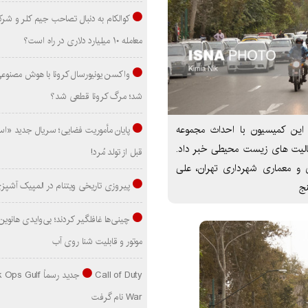
کوالکام به دنبال تصاحب جیم کلر و شر
معامله ۱۰ میلیارد دلاری در راه است؟
واکسن یونیورسال کرونا با هوش مصنوع
شد؛ مرگ کرونا قطعی شد؟
 این کمیسیون با احداث مجموعه
پایان مأموریت فضایی؛ سریال جدید «است
عالیت های زیست محیطی خبر داد.
قبل از تولد مُرد!
 و معماری شهرداری تهران، علی
پیروزی تاریخی ویتنام در المپیک آشپز
نج
موتور و قابلیت شنا روی آب
Call of Duty جدید رسماً lf
War نام گرفت