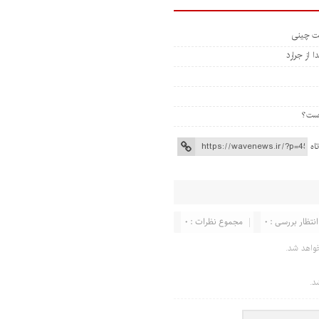
 از جرارد
اه
انتظار بررسی : 0
مجموع نظرات : 0
واهد شد.
د.