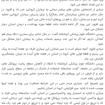
به این تعداد اضافه می شود.
مرادی از اختصاص بخش های بیشتر درمانی به بیماران کرونایی خبر داد و افزود: در
حال حاضر دو بخش بیمارستان امام رضا(ع) را برای پذیرش بیماران کرونایی تخلیه
کرده ایم و دو بخش دیگر را هم در روزهای آینده خالی می کنیم.
وی افزود: این روند اگر ادامه داشته باشد قطعا حوزه بهداشت و درمان استان دچار
اختلال می شود.
رییس دانشگاه علوم پزشکی کرمانشاه گفت: در حال حاضر برای بستری 1500 بیمار هم
آمادگی داریم، اما اگر به این عدد برسیم خدمات رسانی به بیماران دچار مشکل می
شود.
مرادی افزود: آنچه مسلم است با سیر شتابان این بیماری ظرف دو هفته آینده به پیک
می رسیم و قطعا فوتی های کرونا در استان در هفته های آینده به میزان چشمگیری
افزایش می یابد.
رییس دانشگاه علوم پزشکی کرمانشاه با انتقاد از کاهش سطح رعایت پروتکل های
بهداشتی در جامعه، گفت: متاسفانه استفاده از ماسک در جامعه در سطح پایینی قرار
دارد و از طرفی در این روزهای باقی مانده تا ماه محرم جشن های عروسی به شدت
افزایش یافته است.
وی تصریح کرد: بسیاری مردم حتی در این شرایط مسافرت می روند و همه اینها
موجب شده تا شاید سیر افزایشی کرونا در استان باشیم.
مرادی با اشاره به استمرار روند واکسیناسیون در استان گفت: متاسفانه برخی افراد با
تزریق واکسن کرونا نسبت به رعایت پروتکل ها بی توجه می شوند، این درحالی است
که با تزریق دز اول ایمنی که باید ایجاد نمی شود و با تزریق دز دوم هم باید یک ماه