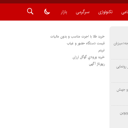
اعی
تکنولوژی
سرگرمی
بازار
خرید طلا با اجرت مناسب و بدون مالیات
METAS ۲ در شارجه؛ میزبان
قیمت دستگاه حضور و غیاب
ترينر
خريد ورودي گوگل ارزان
رپورتاژ آگهی
رونمایی
 و جهش
ویوین