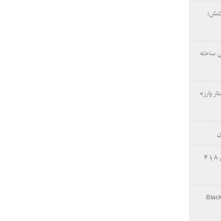
کتش؛
ی ساخته
ار وارز»
ی
چینی‌ها غافلگیر کردند؛ بی‌وایدی هانوین ۸ با ۴
Black Ops Gu