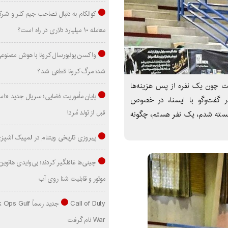
کوالکام به دنبال تصاحب جیم کلر و شر
معامله ۱۰ میلیارد دلاری در راه است؟
واکسن یونیورسال کرونا با هوش مصنوع
شد؛ مرگ کرونا قطعی شد؟
ت چون یک نفره از پس هزینه‌ها
پایان مأموریت فضایی؛ سریال جدید «است
در گفت‌وگو با ایسنا، در خصوص
قبل از تولد مُرد!
: خسته شدم، یک نفر هستم، چگونه
پیروزی تاریخی ویتنام در المپیک آشپز
موتور و قابلیت شنا روی آب
Call of Duty جدید رسماً lf
War نام گرفت