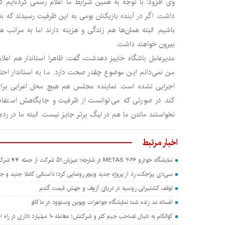
وی افزود: با توجه به همین شرایط ما اعلام رسمی کرده‌ایم ک
داشت. اگر در آینده بازیکنان بومی به این ظرفیت رسیدند که به
باشیم. البته همان‌ها هم زندگی و هزینه دارند اما به مراتب 
بیرون خواهند داشت.
مدیرعامل باشگاه خاییز دهدشت، گفت: ظاهرا استاندار هم اعلام
من نمی‌دانم این موضوع چقدر صحت دارد. ما به استاندار احتر
اجرایی نشده است. نماینده مجلس هم هیچ محل اعرابی برا
کند. در صورتی که می‌توانست از ظرفیت و جایگاهش استفاد
نخواستند ماندن ما هم در لیگ برتر جایز نیست. البته ما در رده
اخبار مرتبط
نمایشگاه خودرو METAS ۲۰۲۶ در شارجه؛ میزبان ۵۱ شرکت از جمله ۴۴ شرکت چینی
سی‌دی پراجکت رد از پروژه جدید ویچر رونمایی کرد؛ داستانی کاملا جدید و جدا
توقف کشتیرانی روسیه در دریای آزوف و جهش قیمت گندم
افسانه مد زنده شد؛ نمایشگاه جواهرات ویوین وستوود در ماکائو
کوالکام به دنبال تصاحب جیم کلر و شرکتش؛ معامله ۱۰ میلیارد دلاری در راه است؟