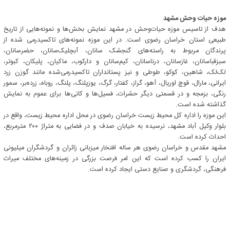
موزه حیات وحش مشهد
هدف از تاسیس موزه حیات‌وحش در مشهد نمایش بخش‌ها و نمونه‌هایی از تاریخ
طبیعی استان خراسان رضوی است. در این موزه نمونه‌های تاکسیدرمی‌ شده از
پرندگان مربوط به راسته‌های گنجشک سانان، آبچلیک‌سانان، حضرسانان،
سبزقباسانان، غازسانان، درناسانان، کیم‌سانان و دارکوب، ماکیان، پلیکان، کبوتر،
لک‌لک، شاهین، کوکو، طوطی و نیز پستانداران تاکسیدرمی‌شده مانند گوزن زرد
ایرانی، مارال، قوچ اوریال، آهو، گراز، کفتار، گرگ، یوزپلنگ، پلنگ، روباه، زرده‌بر، سمور
رنگی، بزمجه و در قسمتی دیگر حشرات، فسیل‌ها و کانی‌ها برای عموم به نمایش
گذاشته شده است.
این موزه را اداره‌ کل محیط زیست خراسان رضوی در محل اداره محیط زیست، واقع در
بلوار وکیل آباد مشهد، نرسیده به خیابان صدف و در فضایی به متراژ ۲۰۰ مترمربع،
احداث کرده است.
مشهد مقدس و خراسان رضوی هر ساله افتخار میزبانی زائران و گردشگران میلیونی
ایران را کسب کرده است که این امر فرصت بزرگی در زمینه‌های مختلف میراث
فرهنگی، گردشگری و صنایع دستی ایجاد کرده است.