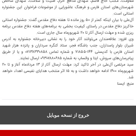
مقاومت، مکتب حاج قاسم، شهدای مدافع حرم، امنیت و سلامت، شهدای شاخص
شهرستان‌های استان فارس و فرهنگ عاشورایی از موضوعات فراخوان این جشنواره
استانی است.
آل‌علی با بیان اینکه کمتر از ۵۰ روز مانده تا هفته دفاع مقدس گفت: جشنواره استانی
خاکریز دفاع مقدس در راستای کیفیت بخشی به برنامه‌های هفته دفاع مقدس برنامه
ریزی شده و مهلت ارسال آثار تا ٢٠ شهریورماه سال جاری است.
وی افزود: علاقه‌مندان می‌توانند آثار خود را به نشانی دبیرخانه جشنواره به آدرس
شیراز، بلوار پاسداران، جنب باشگاه فجر، ستاد کنگره سرداران و پانزده هزار شهید
استان فارس با کدپستی ١۴۴-٧١٨۵۵ و شماره تماس ٠٧١٣٨٣٣٠٨۵٨ و یا از طریق
پیام‌رسان‌های سروش، ایتا و واتساپ به شماره ٠٩٣٠٧٨٨٠۶٨۵ ارسال نمایند.
سید مرتضی آل‌علی در آخر تاکید کرد: مهلت ارسال آثار از ١٣ مردادماه آغاز و تا ٢٠
شهریورماه ١۴٠٠ ادامه خواهد داشت و به ١۵ اثر منتخب هدایای نفیسی اهداء خواهد
شد.
منبع: ايسنا
خروج از نسخه موبایل