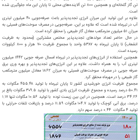
تن گاز گلخانه‌ای و همچنین ۸۰۰ تن آلاینده‌های محلی تا پایان این ماه جلوگیری شده
است.
علاوه بر این تولید این میزان انرژی تجدیدپذیر باعث صرفه‌جویی ۴۰ میلیون لیتری
آب در تیرماه شده است که علاوه بر این، صرفه‌جویی در مصرف سوخت‌های فسیلی به
میزان ۵۱ میلیون مترمکعب معادل گاز طبیعی را محقق کرده است.
در حال حاضر تعداد مولدهای تجدیدپذیر مختص مشترکین (محدود به ظرفیت
انشعاب) تا پایان تیرماه به ۵۳۸۷ واحد با مجموع ظرفیت ۷۰ هزار و ۸۰۰ کیلووات
رسیده است.
همچنین استفاده از انرژی‌های تجدیدپذیر در تیرماه امسال صرفه جویی ۱۴۴۲ میلیون
لیتری آب را به همراه داشت، علاوه بر این انرژی‌های تجدیدپذیر و بهره وری برق
صرفه جویی در مصرف سوخت‌های فسیلی به میزان ۱۸۶۲ معادل میلیون مترمکعب
گاز طبیعی را در مهرماه محقق کرد.
مجموع ظرفیت انرژی خورشیدی کشور تا پایان تیرماه با تولید ۴۵۵.۴۸ مگاوات به
۵۰.۴۱ درصد رسیده و مجموع ظرفیت انرژی بادی کشور با تولید ۳۰۹.۵ مگاوات بالغ بر
۳۴.۲۶ درصد است، همچنین در این بین زیست توده با تولید ۱۰.۵۶ مگاوات تنها ۱.۱۷
درصد، برق آبی کوچک با تولید ۱۰۴.۷ مگاوات ۱۱.۵۹ درصد و بازیافت تلفات حرارتی با
تولید ۴ مگاوات ۰.۴۴ درصد سهم دارد.