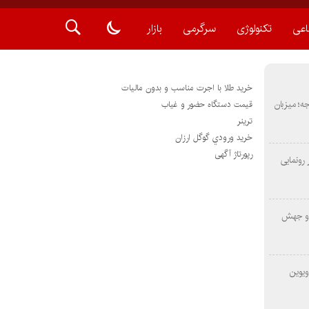
اعی
تکنولوژی
سرگرمی
بازار
خرید طلا با اجرت مناسب و بدون مالیات
METAS ۲ در شارجه؛ میزبان
قیمت دستگاه حضور و غیاب
ترينر
خريد ورودي گوگل ارزان
رپورتاژ آگهی
رونمایی
 و جهش
ویوین