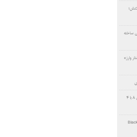
کتش؛
ی ساخته
ار وارز»
ی
چینی‌ها غافلگیر کردند؛ بی‌وایدی هانوین ۸ با ۴
Black Ops Gu