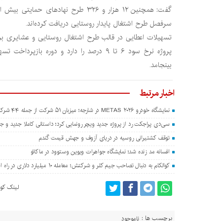
سرفصل طرح اشتغال پایدار روستایی دریافت کرده‌اند.
تسهیلات اعطایی در قالب طرح اشتغال روستایی و عشایری ب
بینجامد.
اخبار مرتبط
نمایشگاه خودرو METAS ۲۰۲۶ در شارجه؛ میزبان ۵۱ شرکت از جمله ۴۴ شرکت چینی
سی‌دی پراجکت رد از پروژه جدید ویچر رونمایی کرد؛ داستانی کاملا جدید و جدا
توقف کشتیرانی روسیه در دریای آزوف و جهش قیمت گندم
افسانه مد زنده شد؛ نمایشگاه جواهرات ویوین وستوود در ماکائو
کوالکام به دنبال تصاحب جیم کلر و شرکتش؛ معامله ۱۰ میلیارد دلاری در راه است؟
لینک کوت
برچسب ها :
ناموجود