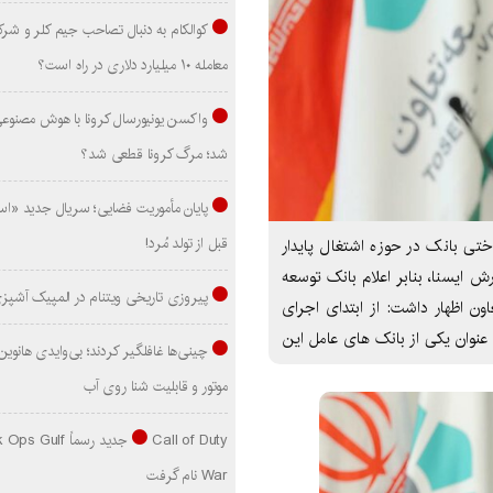
کوالکام به دنبال تصاحب جیم کلر و شر
معامله ۱۰ میلیارد دلاری در راه است؟
واکسن یونیورسال کرونا با هوش مصنوع
شد؛ مرگ کرونا قطعی شد؟
پایان مأموریت فضایی؛ سریال جدید «است
قبل از تولد مُرد!
تی بانک در حوزه اشتغال پایدار
نمود. به گزارش ایسنا، بنابر اعلام بانک توسعه
پیروزی تاریخی ویتنام در المپیک آشپز
ن اظهار داشت: از ابتدای اجرای
عنوان یکی از بانک های عامل این
موتور و قابلیت شنا روی آب
Call of Duty جدید رسماً lf
War نام گرفت