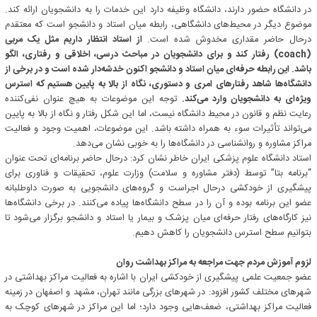
در دانشگاه حضور دارند، دانشگاه وظیفه دارد این خدمات را به دانشجویان ارائه کند.
موضوع دیگر در محیط‌های دانشگاهی، رابطه میان استاد و دانشجو است که معتقدم
درحال حاضر مقداری مخدوش شده است.
از استاد انتظار داریم مثل یک مربی
(coach) رفتار کند و برای دانشجویان در مباحث درسی، اخلاقی و رفتاری، الگو
باشد. این رابطه حرفه‌ای میان استاد و دانشجو اکنون خدشه‌دار شده است و در برخی از
دانشگاه‌ها شاهد رفتارهای امری و دستوری، نگاه از بالا به پایین هستیم که استرس
ویژه‌ای به دانشجویان وارد می‌کند.
توجه این موضوعات به هیچ عنوان نفی‌کننده
رعایت نظم و قانون در محیط دانشگاه نیست، اما این شکل رفتار و نگاه از بالا به پایین
می‌تواند تأثیرات سوء به همراه داشته باشد. این موضوعات، اهمیت وجود و فعالیت
مراکز مشاوره و روانشناسی در دانشگاه‌ها را به خوبی نشان می‌دهد.
استاد دانشگاه علوم پزشکی ایران خاطر نشان کرد: درحال حاضر برنامه‌ای تحت عنوان
“برنامه بتا” توسط (دفتر مشاوره و سلامت) وزارت علوم، تحقیقات و فناوری برای
پیشگیری از خودکشی درحال اجراست و گروه‌های دانشجویی به صورت داوطلبانه
عضو این برنامه بوده و آن را در سطح دانشگاه‌ها پیاده می‌کنند. در برخی دانشگاه‌ها
نیز کارگاه‌های رفتار حرفه‌ای میان پزشک و بیمار یا استاد و دانشجو برگزار می‌شود تا
بتوانیم سطح استرس دانشجویان را کاهش دهیم.
لزوم آموزش مردم جهت مراجعه به مراکز بهداشت روان
عضو جمعیت علمی پیشگیری از خودکشی ایران با اشاره به فعالیت مراکز بهداشتی در
شهرهای مختلف کشور افزود: در شهرهای بزرگی مانند تهران، مشهد و اصفهان در زمینه
فعالیت مراکز بهداشتی، ضعف‌هایی وجود دارد؛ اما این مراکز در شهرهای کوچک به