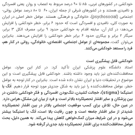
خودکشی در کشورهای غربی، ۸۵ تا ۹۰ درصد مربوط به اعصاب و روان یعنی افسردگی
و ناامیدی هستند و در کشورهای شرقی از جمله ایران، ۶۰ تا ۸۰ درصد عوامل روانی-
اجتماعی (psychosocial)، خانوادگی و فرهنگی هستند. عوامل خطر اصلی در ایران
به صورت کلی، ناامیدی و افسردگی است که حدود ۶ برابر، خطر خودکشی را افزایش
می‌دهد؛ در کنار آن، سابقه اقدام به خودکشی حدود ۹ برابر، مصرف الکل ۳ برابر،
سیگار ۲ برابر و بیکاری حدود ۶ برابر خطر خودکشی را افزایش می‌دهند. بنابراین
می‌توان گفت،
مجموعه‌ای از عوامل اجتماعی، اقتصادی، خانوادگی، روانی در کنار هم،
فرد را مستعد خودکشی می‌کنند.
خودکشی قابل پیشگیری است
استاد دانشگاه علوم پزشکی ایران تأکید کرد: در کنار این موارد، عوامل
محافظت‌کننده‌ای نیز باید وجود داشته باشند. خودکشی قابل پیشگیری است و این
موضوع در تحقیقات دنیا و ایران نشان داده شده است. بنابراین در کنار توجه به عوامل
خطر، عوامل محافظت‌کننده را نیز باید به شکل جدی‌تر مورد توجه قرار دهیم.
اَنگ یا
استیگما (stigma)، خجالت کشیدن، ننگ‌بودن افسردگی و فکرِ خودکشی داشتن، در
بین پزشکان و سایر اقشار تحصیلکرده بالاتر است و فرد از بیان این مشکل، هراس دارد.
در عین حال، تلاش برای کسب موقعیت اجتماعی بالاتر در بین اقشار تحصیلکرده
شدیدتر از سایر اقشار جامعه است و چون رقابت بالا است، اَنگ یا استیگما بیشتر
می‌شود و در این شرایط، میزان کمک‌خواهی کاهش پیدا می‌کند. به همین دلیل، بحث
عوامل محافظت‌کننده برای اقشار تحصیلکرده باید جدی‌تر گرفته شود.