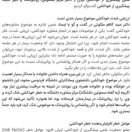
علمی پیشگیری از خودکشی ایران
و
دکتر مریم معصومی، روانپزشک و دبیر کمیته
پیشگیری از خودکشی
گفت‌وگو کردیم.
ارزیابی شدت خودکشی موضوع بسیار جدی است
دکتر سید کاظم ملکوتی در گفت و گو با ایسنا،
ضمن اشاره به موضوع مشاوره‌های
خودکشی گفت: یکی از موضوعات مهم در انجام مشاوره‌ خودکشی، ارزیابی شدت، فکر
و قصد خودکشی فرد در هر جلسه است. عنوان می‌شود که این ارزیابی‌ها حتماً در چند
جلسه نخست انجام شود، زیرا این احتمال وجود دارد که وضعیت بیمار در هر جلسه
متغیر باشد. اگر شدت، فکر و قصد خودکشی از شدت بالایی برخوردار نبود، می‌توان
این جلسه‌های مشاوره را به صورت مستمر ادامه داد؛ بنابراین ارزیابی شدت خودکشی
موضوع بسیار جدی است و اگر همکار روانشناس یا روانپزشک نسبت به این موضوع
شک ‌کند، باید این ملاحظات را در نظر بگیرد.
دکتر ملکوتی خاطر نشان کرد:
در این بین، همراه داشتن خانواده یا مددکار بسیار اهمیت
دارد. در موضوع خودکشی دانشجوی پسادکترای دانشگاه فردوسی مشهد، این دانشجو
در خوابگاه بوده و خانواده همراه وی نبودند، در نتیجه به مراقبت بیشتری نیاز بود.
اگرچه (به گفته مسئولین دانشگاه) مرکز مشاوره دانشگاه به خطر خودکشی شک کرده و
وی را نزد روانپزشک در بیمارستان فرستاده بود؛ اما همواره تأکید می‌شود که این
مراقبت‌ها انجام شود و اگر روانشناس یا روانپزشک به موضوعی شک کرد، فرد باید حتماً
بستری شود.
عوامل خطر افزایش‌دهنده خطر خودکشی
عضو جمعیت علمی پیشگیری از خودکشی ایران افزود: عوامل خطر (risk factor)