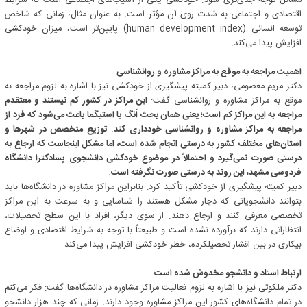
مسائل توجه جدی‌تری شود. خودکشی یکی از آسیب‌های اجتماعی است که شرایط
اقتصادی و اجتماعی به شدت روی آن مؤثر است. به عنوان مثال، زمانی که شاخص
توسعه انسانی (human development index) پایین‌تر است، میزان خودکشی
افزایش پیدا می‌کند.
اهمیت مراجعه به موقع به مراکز مشاوره و روانشناسی
دکتر مریم معصومی، دبیر کمیته پیشگیری از خودکشی نیز با اشاره به لزوم مراجعه به
موقع به مراکز مشاوره و روانشناسی گفت:
این مراکز در کشور کم نیستند و معتقدم
مراجعه به این مراکز کم است؛ یعنی همان بحث اَنگ یا استیگما باعث می‌شود که فرد از
مراجعه به مراکز مشاوره و روانشناسی خودداری کند. توزیع متخصص در شهرها و
استان‌های مختلف کشور به درستی انجام شده است، اما مشکل اینجاست که ارجاع به
درستی صورت نمی‌گیرد و احتمالاً در موضوع خودکشی دانشجوی پسادکترا دانشگاه
فردوسی مشهد، این روند به درستی صورت نگرفته است.
دبیر کمیته پیشگیری از خودکشی تأکید کرد: بنابراین مراکز مشاوره در دانشگاه‌ها باید
بتوانند دانشجویانی که دچار مشکل هستند را شناسایی و به سرعت به این مراکز
تخصصی معرفی کنند و ارجاع دهند. از سوی دیگر، افراد با این سطح تحصیلات،
انتظاراتی دارند که برآورده نشده است و طبیعتاً با توجه به شرایط اقتصادی و اوضاع
بیکاری در بین اقشار تحصیلکرده، خطر خودکشی افزایش پیدا می‌کند.
ارتباط استاد و دانشجو مخدوش شده است
دکتر ملکوتی نیز با اشاره به لزوم فعالیت مراکز مشاوره در دانشگاه‌ها گفت: فکر می‌کنم
در تمام دانشگاه‌های کشور این مراکز مشاوره وجود دارند. زمانی که چند هزار دانشجو