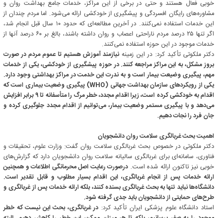
خوبی فعال هستند و حتی در برخی از این مراکز، خدمات جامع بهداشت روان و
مشاوره‌های رایگان افسردگی و پیشگیری از خودکشی ارائه می‌شود. اما مردم چندان از
این خدمات استفاده نمی‌کنند. در آخرین مطالعه‌ای که حدود ۱۰ سال قبل انجام شد،
اگر تنها ۲۵ درصد مردم ناراحتی اعصاب و روان داشته باشند، بالغ بر ۶۰ درصد آنها از
خدمات موجود در این حوزه استفاده نمی‌کنند.
دکتر ملکوتی تأکید کرد: در این زمینه
نیازمند آموزش هستیم تا عموم مردم در صورت
بروز مشکل، به این مراکز مراجعه کنند. در حوزه پیشگیری از خودکشی، یکی از خدمات
مهم، پیگیری وضیعت بیمار است و به ندرت این خدمت در مراکز بهداشتی وجود دارد.
یکی از رویکردهای سازمان بهداشت جهانی (WHO) پیگیری وضعیت بیماری است که
اقدام به خودکشی کرده است، زیرا اقدام مجدد، خطر مرگ را متأسفانه تا ۹ برابر افزایش
می‌دهد و با پیگیری مستمر وضعیت بیمار، می‌توانیم از اقدام مجدد جلوگیری کرده و
جان فرد را نجات دهیم.
اهمیت بحث غربالگری سلامت روان دانشجویان
دکتر ملکوتی در خصوص بحث غربالگری سلامت روان گفت: وزارت علوم، تحقیقات و
فناوری، سامانه‌ای برای غربالگری سالیانه سلامت روان دانشجویان دارد که گزارش‌های
خوبی نیز تاکنون ارائه شده است.
درصورت رعایت اصل محرمانگی اطلاعات و همچنین
ارائه خدمات پس از انجام غربالگری، این اقدام بسیار مطلوب و قابل تقدیر است.
دانشگاه‌ها نباید تنها به بحث غربالگری بسنده کنند، بلکه ارائه خدمات پس از غربالگری و
طرح‌های حمایتی از دانشجویان باید جدی گرفته شود.
استاد دانشگاه علوم پزشکی ایران تأکید کرد:
در غربالگری، بحث این نیست که خطر