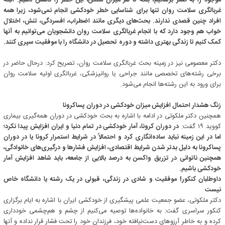
موجود را به صفر برسانیم، بلکه تا هر میزان ممکن، این خطر را کاهش دهیم. البته
غربالگری سلامت روان تنها برای شناسایی خطر خودکشی انجام نمی‌شود، زیرا همه
افراد چنین قصدی ندارند. بحث‌های دیگری مانند اضطراب، افسردگی، تنش، اختلال
خواب هم وجود دارد که با انجام غربالگری سلامت روان دانشجویان می‌توانیم به آنها
کمک کنیم تا زندگی بهتری داشته و دوره تحصیل در دانشگاه را با موفقیت سپری کنند.
دکتر معصومی نیز در زمینه بحث غربالگری سلامت روان، تصریح کرد: درحال حاضر در
برخی رشته‌های تخصصی مانند جراحی یا روانپزشکی، غربالگری اولیه سلامت روان
برای ورود به این رشته‌ها انجام می‌شود.
زنگ هشدار احتمال افزایش میزان خودکشی در دوران پساکرونا
همچنین دکتر ملکوتی در ادامه با اشاره به بحث خودکشی در دوران همه‌گیری بیماری
کووید ۱۹ گفت:
در دوران کرونا، آمار خودکشی در تمام دنیا و ایران افزایش پیدا نکرد؛
اما در این زمینه نباید ساده‌انگاری کرد و احتمالاً در شرایط استمرار کرونا یا در دوران
پساکرونا به دلیل بدتر شدن شرایط اقتصادی، افزایش فشارها و درگیری‌های خانوادگی،
همچنین ناتوانی در تزریق واکسن به درصد بالایی از جامعه، باید شاهد افزایش آمار
خودکشی باشیم.
داوطلبان کنکور! موفقیت و شادی در زندگی، قبولی در یک رشته یا دانشگاه خاص
نیست
دکتر ملکوتی، عضو جمعیت علمی پیشگیری از خودکشی ایران با اشاره به ایام برگزاری
کنکور سراسری گفت: به خانواده‌ها توصیه می‌کنیم از چشم و هم‌چشمی خودداری
کرده و به خاطر آرزوهای دست‌نیافته خود، فرزندان خود را تحت فشار قرار نداده و آنها