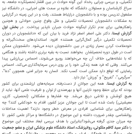
تکمیلی، و بررسی چرایی رخداد این گونه حوادث در بین اقشار تحصیلکرده جامعه، به
سراغ کارشناسان و مسئولان دانشگاه که علاوه بر سمت های اجرایی، در دانشگاه نیز
مشغول تدریس بوده و با دانشجویان درارتباط هستند، رفت و در این زمینه در گزارشی
به مشکلات دانشجویان تحصیلات تکمیلی و علل وقوع چنین حوادثی و هچنین
راهکارهایی برای عدم تکرار اینگونه حوادث جبران ناپذیر پرداخت. در
بخش اول
گزارش ایسنا
، دکتر علی اصغر اصغر نژاد فرید با بیان این که «دانشجویان در دوران
تحصیلات تکمیلی درگیر کمال‌گرایی هستند» افزود: استانداردهای سخت‌گیرانه و
خودملامت کردن بسیار زیادی در بین دانشجویان دیده می‌شود. دانشجویان ممکن
است در طول دوره‌ تحصیلشان بخواهند نسبت به بقیه برتری داشته باشند و هنگامی
که با نشانه‌هایی خلاف آن چه می‌خواهند روبرو می‌شوند، احساس بی‌ارزشی پیدا
می‌کنند. وقتی که فرد همه‌ زندگی خود را بر روی درس سرمایه‌گذاری می‌کند، احساس
رضایتی که توقع دارد ممکن است کسب نکند. انسان به جزایر امنی همچون “دعا”،
“سرگرمی”، “تفریح” و “ورزش” نیاز دارد.
به گزارش
ایسنا
، همه این جوانانِ از دست‌رفته، سرمایه‌های ارزشمندی برای کشور
بودند که برای حفظِ وجود نازنین آنها و بهره‌مندی از توان و ظرفیت علمی آنها، نباید از
هیچ کوشش و تلاشی دریغ می‌شد. چه فشارها و مشکلاتی (تحصیلی، کاری،
معیشیتی) باعث شده است تا این جوانان عزیز کشور، اقدام به خودکشی کنند؟ چه
راهکارهایی برای شناسایی افرادی در معرض خطر وجود دارند؟ اهمیت مداخلات
روانشناسی چقدر ضرورت داشته و این موضوع در دانشگاه‌ها و مراکز علمی کشور تا
چه میزان جدی گرفته می‌شود؟بنابراین با هدف بررسی ابعاد مختلف این موضوع
با
دکتر سید کاظم ملکوتی، روانپزشک، استاد دانشگاه علوم پزشکی ایران و عضو جمعیت