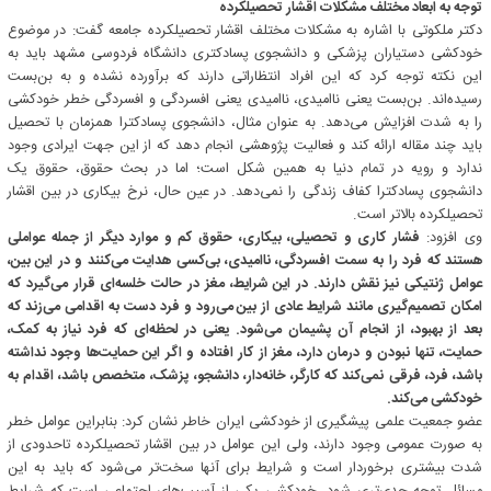
توجه به ابعاد مختلف مشکلات اقشار تحصیلکرده
دکتر ملکوتی با اشاره به مشکلات مختلف اقشار تحصیلکرده جامعه گفت: در موضوع
خودکشی دستیاران پزشکی و دانشجوی پسادکتری دانشگاه فردوسی مشهد باید به
این نکته توجه کرد که این افراد انتظاراتی دارند که برآورده نشده و به بن‌بست
رسیده‌اند. بن‌بست یعنی ناامیدی، ناامیدی یعنی افسردگی و افسردگی خطر خودکشی
را به شدت افزایش می‌دهد. به عنوان مثال، دانشجوی پسادکترا همزمان با تحصیل
باید چند مقاله ارائه کند و فعالیت پژوهشی انجام دهد که از این جهت ایرادی وجود
ندارد و رویه در تمام دنیا به همین شکل است؛ اما در بحث حقوق، حقوق یک
دانشجوی پسادکترا کفاف زندگی را نمی‌دهد. در عین حال، نرخ بیکاری در بین اقشار
تحصیلکرده بالاتر است.
وی افزود:
فشار کاری و تحصیلی، بیکاری، حقوق کم و موارد دیگر از جمله عواملی
هستند که فرد را به سمت افسردگی، ناامیدی، بی‌کسی هدایت می‌کنند و در این بین،
عوامل ژنتیکی نیز نقش دارند. در این شرایط، مغز در حالت خلسه‌ای قرار می‌گیرد که
امکان تصمیم‌گیری مانند شرایط عادی از بین می‌رود و فرد دست به اقدامی می‌زند که
بعد از بهبود، از انجام آن پشیمان می‌شود. یعنی در لحظه‌ای که فرد نیاز به کمک،
حمایت، تنها نبودن و درمان دارد، مغز از کار افتاده و اگر این حمایت‌ها وجود نداشته
باشد، فرد، فرقی نمی‌کند که کارگر، خانه‌دار، دانشجو، پزشک، متخصص باشد، اقدام به
خودکشی می‌کند.
عضو جمعیت علمی پیشگیری از خودکشی ایران خاطر نشان کرد: بنابراین عوامل خطر
به صورت عمومی وجود دارند، ولی این عوامل در بین اقشار تحصیلکرده تاحدودی از
شدت بیشتری برخوردار است و شرایط برای آنها سخت‌تر می‌شود که باید به این