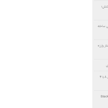
کتش؛
ی ساخته
ار وارز»
ی
چینی‌ها غافلگیر کردند؛ بی‌وایدی هانوین ۸ با ۴
Black Ops Gu