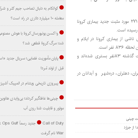
کوالکام به دنبال تصاحب جیم کلر و شر
معامله ۱۰ میلیارد دلاری در راه است؟
دکتر «محمد کریمیان» اظهار کرد: در ۲۴ ساعت گذشته تعداد ۲۷۱ مورد مثبت جدید بیماری کرونا
واکسن یونیورسال کرونا با هوش مصنوع
سفانه در ۲۴ ساعت گذشته ۲ مورد فوتی ناشی از بیماری کرونا در ایلام و
شد؛ مرگ کرونا قطعی شد؟
نفر است.
رئیس دانشگاه علوم پزشکی ایلام تصریح کرد: در ۲۴ ساعت گذشته ۸۳نفر بستری شده‌اند و
پایان مأموریت فضایی؛ سریال جدید «است
قبل از تولد مُرد!
ن، دهلران، دره‌شهر و آبدانان در
پیروزی تاریخی ویتنام در المپیک آشپز
موتور و قابلیت شنا روی آب
Call of Duty جدید رسماً lf
 از جرارد
War نام گرفت