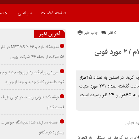
صفحه نخست
سیاسی
اجتم
0 نظر
چاپ خبر
آخرین اخبار
نمایشگاه خودرو ۰۲۶
۵۱ شرکت از جمله ۴۴ شرکت چینی
سی‌دی پراجکت رد از پروژه جدید ویچر 
رئیس دانشگاه علوم پزشکی ایلام از افزایش شمار مبتلایان به کرونا در استان به تعداد ۴۵هزار
کرد؛ داستانی کاملا جدید و جدا از جرارد
و ۲۴ نفر خبر داد. دکتر «محمد کریمیان» اظهار کرد: در ۲۴ ساعت گذشته تعداد ۲۷۱ مورد مثبت
جدید بیماری کرونا در استان شناسایی شده و تعداد مبتلایان به ۴۵هزار و ۲۴ نفر رسیده است.
توقف کشتیرانی روسیه در دریای آزوف
قیمت گندم
افسانه مد زنده شد؛ نمایشگاه جواهرات 
وستوود در ماکائو
ان به کرونا در استان به تعداد