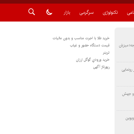
اعی
تکنولوژی
سرگرمی
بازار
خرید طلا با اجرت مناسب و بدون مالیات
METAS ۲ در شارجه؛ میزبان
قیمت دستگاه حضور و غیاب
ترينر
خريد ورودي گوگل ارزان
رپورتاژ آگهی
رونمایی
 و جهش
ویوین